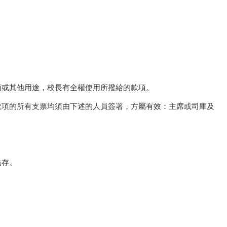
獎項或其他用途，校長有全權使用所撥給的款項。
會款項的所有支票均須由下述的人員簽署，方屬有效：主席或司庫及
結存。