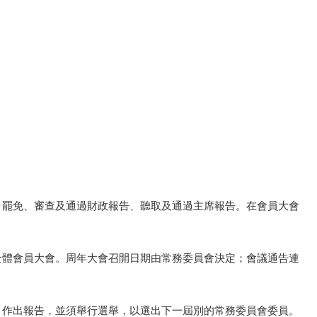
任、罷免、審查及通過財政報告、聽取及通過主席報告。在會員大會
別全體會員大會。周年大會召開日期由常務委員會決定；會議通告連
況，作出報告，並須舉行選舉，以選出下一屆別的常務委員會委員。