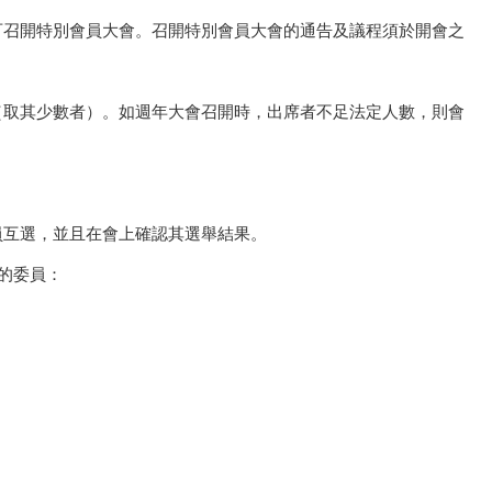
亦可召開特別會員大會。召開特別會員大會的通告及議程須於開會之
倍（取其少數者）。如週年大會召開時，出席者不足法定人數，則會
員互選，並且在會上確認其選舉結果。
下的委員：