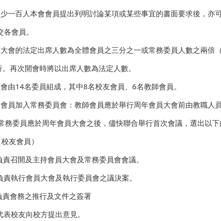
接獲最少一百人本會會員提出列明討論某項或某些事宜的書面要求後，
交各會員。
有會員大會的法定出席人數為全體會員之三分之一或常務委員人數之兩
行。再次開會時將以出席人數為法定人數。
委員會由14名委員組成，其中8名校友會員、6名教師會員。
任教師會員加入常務委員會：教師會員應於舉行周年會員大會前由教職人
、舊常務委員應於周年會員大會之後，儘快聯合舉行首次會議，選出以
（校友會員）
負責召開及主持會員大會及常務委員會會議。
負責執行會員大會及執行委員會之議決案。
負責會務之推行及文件之簽署
代表校友向校方提出意見。