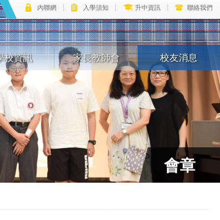
內聯網
入學須知
升中資訊
聯絡我們
學校資訊
家長教師會
校友消息
會章