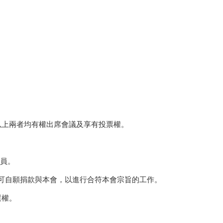
以上兩者均有權出席會議及享有投票權。
。
會員。
員均可自願捐款與本會，以進行合符本會宗旨的工作。
選權。