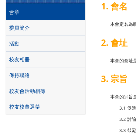
1. 會名
會章
本會定名為將軍
委員簡介
2. 會址
活動
校友相冊
本會的會址
保持聯絡
3. 宗旨
校友會活動相簿
本會的宗旨
校友校董選舉
3.1
3.2 
3.3 