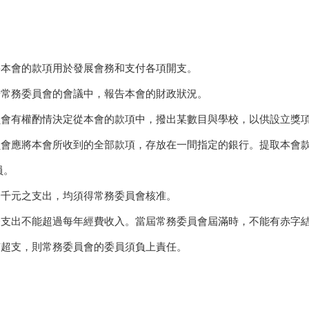
可將本會的款項用於發展會務和支付各項開支。
須於常務委員會的會議中，報告本會的財政狀況。
務委員會有權酌情決定從本會的款項中，撥出某數目與學校，以供設立
務委員會應將本會所收到的全部款項，存放在一間指定的銀行。提取本
員。
過一千元之支出，均須得常務委員會核准。
財務支出不能超過每年經費收入。當屆常務委員會屆滿時，不能有赤字
如有超支，則常務委員會的委員須負上責任。