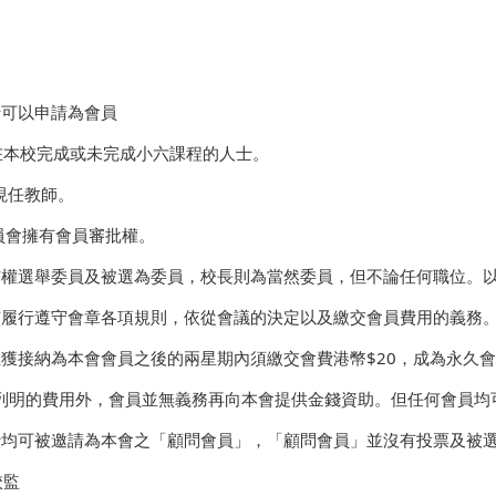
人士可以申請為會員
在本校完成或未完成小六課程的人士。
現任教師。
員會擁有會員審批權。
會員有權選舉委員及被選為委員，校長則為當然委員，但不論任何職位。
員有履行遵守會章各項規則，依從會議的決定以及繳交會員費用的義務
員在獲接納為本會會員之後的兩星期內須繳交會費港幣$20，成為永久
.4項列明的費用外，會員並無義務再向本會提供金錢資助。但任何會
人仕均可被邀請為本會之「顧問會員」，「顧問會員」並沒有投票及被
校監