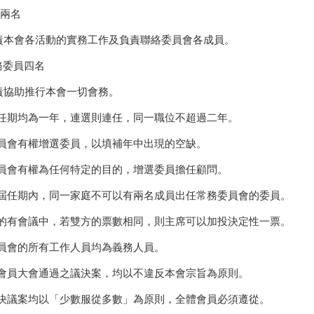
兩名
責本會各活動的實務工作及負責聯絡委員會各成員。
務委員四名
責協助推行本會一切會務。
員的任期均為一年，連選則連任，同一職位不超過二年。
務委員會有權增選委員，以填補年中出現的空缺。
務委員會有權為任何特定的目的，增選委員擔任顧問。
同一屆任期內，同一家庭不可以有兩名成員出任常務委員會的委員。
上述的有會議中，若雙方的票數相同，則主席可以加投決定性一票。
務委員會的所有工作人員均為義務人員。
有於會員大會通過之議決案，均以不違反本會宗旨為原則。
會之決議案均以「少數服從多數」為原則，全體會員必須遵從。