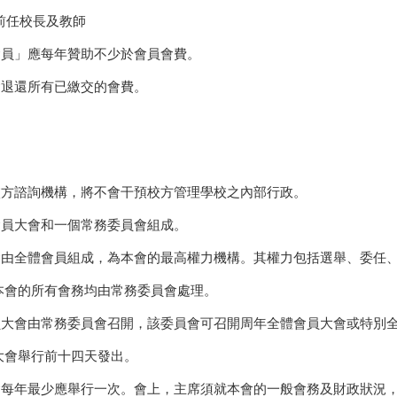
前任校長及教師
問會員」應每年贊助不少於會員會費。
不會退還所有已繳交的會費。
乃校方諮詢機構，將不會干預校方管理學校之內部行政。
由會員大會和一個常務委員會組成。
員大會由全體會員組成，為本會的最高權力機構。其權力包括選舉、委
本會的所有會務均由常務委員會處理。
體會員大會由常務委員會召開，該委員會可召開周年全體會員大會或特
大會舉行前十四天發出。
員大會每年最少應舉行一次。會上，主席須就本會的一般會務及財政狀