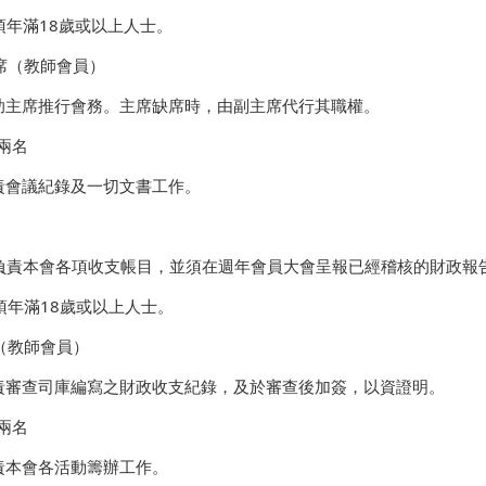
須年滿18歲或以上人士。
席（教師會員）
助主席推行會務。主席缺席時，由副主席代行其職權。
兩名
責會議紀錄及一切文書工作。
負責本會各項收支帳目，並須在週年會員大會呈報已經稽核的財政報
須年滿18歲或以上人士。
（教師會員）
責審查司庫編寫之財政收支紀錄，及於審查後加簽，以資證明。
兩名
責本會各活動籌辦工作。