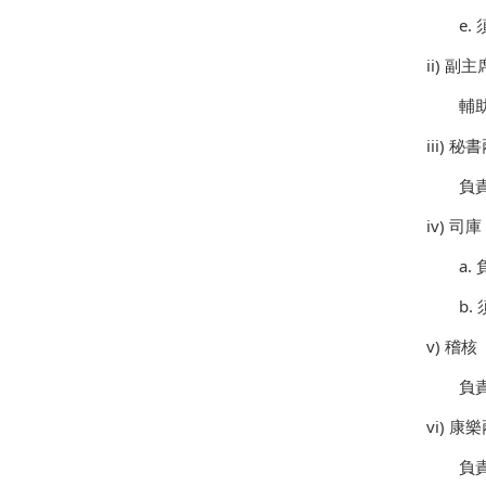
e.
ii)
副主
輔
iii)
秘書
負
iv)
司庫
a.
b.
v)
稽核
負
vi)
康樂
負