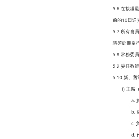
5.6 在
前的10日送
5.7 所
議須延期舉
5.8 常務
5.9 委
5.10 新
i)
主席
a.
b.
c.
d.