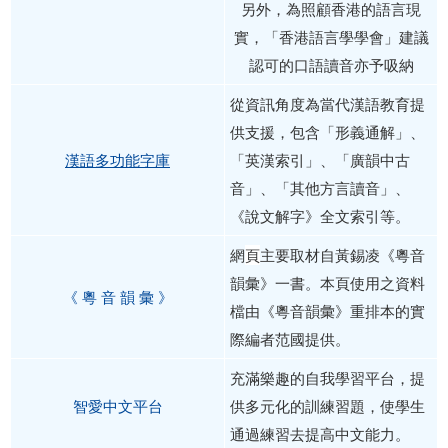
另外，為照顧香港的語言現
實，「香港語言學學會」建議
認可的口語讀音亦予吸納
從資訊角度為當代漢語教育提
供支援，包含「形義通解」、
漢語多功能字庫
「英漢索引」、「廣韻中古
音」、「其他方言讀音」、
《說文解字》全文索引等。
網
頁
主要取材自黃錫凌《粵音
韻彙》一書。本頁使用之資料
《 粵 音 韻 彙 》
檔由《粵音韻彙》重排本的實
際編者范國提供。
充滿樂趣的自我學習平台，提
智愛中文平台
供多元化的訓練習題，使學生
通過練習去提高中文能力。