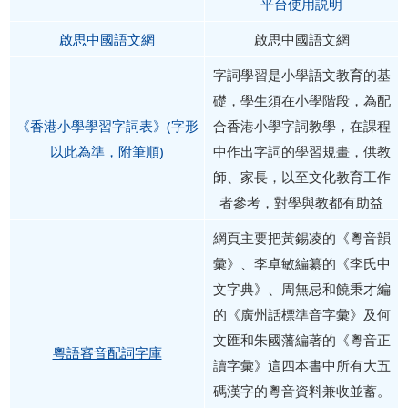
平台使用説明
啟思中國語文網
啟思中國語文網
字詞學習是小學語文教育的基
礎，學生須在小學階段，為配
《香港小學學習字詞表》(字形
合香港小學字詞教學，在課程
以此為準，附筆順)
中作出字詞的學習規畫，供教
師、家長，以至文化教育工作
者參考，對學與教都有助益
網頁主要把黃錫凌的《粵音韻
彙》、李卓敏編纂的《李氏中
文字典》、周無忌和饒秉才編
的《廣州話標準音字彙》及何
文匯和朱國藩編著的《粵音正
粵語審音配詞字庫
讀字彙》這四本書中所有大五
碼漢字的粵音資料兼收並蓄。