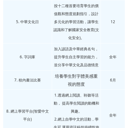
按十二種首要培育學生的價
值觀和態度規劃指引，設計
5. 中華文化日
多元化的學習活動，讓學生
12
認識和了解國家安全教育(文
化安全)。
加入諺語及中華經典名句，
6. 字詞庫
提升學生自主學習的能力，
全年
並分享中華文化及品德情意
培養學生對字體美感重
7. 校內書法比賽
6月
視的態度
1.透過網上閲讀、聆聽等活
動， 提高學生閲讀的動機和
8. 網上學習平台(智愛中文
興趣。
全年
平台)
2.網上自學中文的活動，學
生可 運用資訊科技持續性地