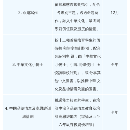
值觀和態度規劃指引，配合
2. 命題寫作
各級別主題，透過命題寫
12月
作，融入中華文化，鞏固同
學對價值觀及態度的情意。
按十二種首要培育學生的價
值觀 和態度規劃指引，配合
各級別主 題，由「中華文化
3. 中華文化小博士
小博士」引導 同學使用「e
全年
悦讀學校計劃」，或 分享其
他中文圖書，以推廣中華 文
化及品德情意為題的圖書。
挑選能力較強的學生，在培
4. 中國品德情意及高思維訓
訓中滲入品德情意教育及培
全年
練計劃
訓高思維能力（辯論及五至
六年級課後資優培訓）