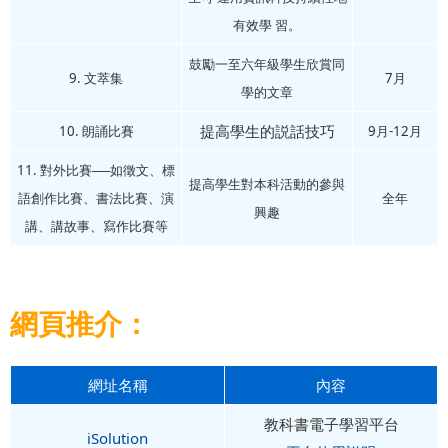
有效學 習。
鼓勵一至六年級學生欣賞同
9. 文萃集
7月
學的文章
提高學生的説話技巧
10. 朗誦比賽
9月-12月
11. 對外比賽──如徵文、標
提高學生對本科活動的參與
語創作比賽、書法比賽、演
全年
興趣
講、講故事、寫作比賽等
網頁推介：
網址名稱
內容
教科書電子學習平台
iSolution