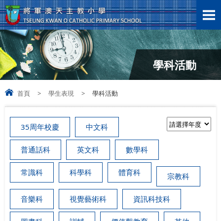
學科活動
首頁
>
學生表現
>
學科活動
35周年校慶
中文科
普通話科
英文科
數學科
常識科
科學科
體育科
宗教科
音樂科
視覺藝術科
資訊科技科