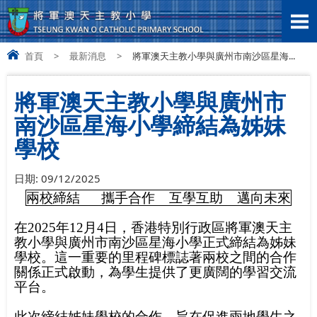
首頁
>
最新消息
>
將軍澳天主教小學與廣州市南沙區星海...
將軍澳天主教小學與廣州市
南沙區星海小學締結為姊妹
學校
日期:
09/12/2025
兩校締結
攜手合作
互學互助
邁向未來
在
2025
年
12
月
4
日，香港特別行政區將軍澳天主
教小學與廣州市南沙區星海小學正式締結為姊妹
學校。這一重要的里程碑標誌著兩校之間的合作
關係正式啟動，為學生提供了更廣闊的學習交流
平台。
此次締結姊妹學校的合作，旨在促進兩地學生之