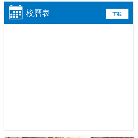
常識科SMILE資訊研習...
校曆表
下載
10/01/2025
第76屆香港學校朗誦節
比...
19/11/2024
6年級升中呈分試「打打
氣...
29/10/2024