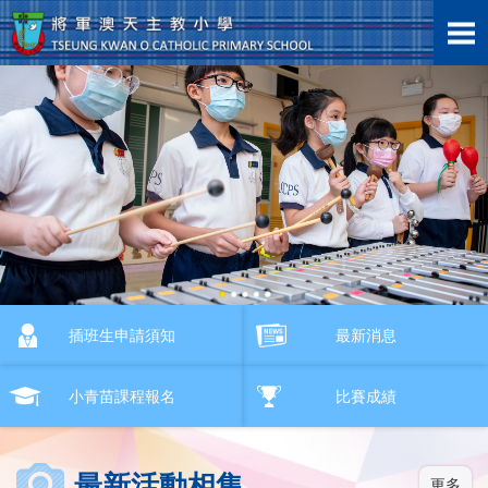
09/09/2025
九月份 校長的話
01/09/2025
申請校園外牆懸掛橫額
(2...
插班生申請須知
最新消息
小青苗課程報名
比賽成績
30/05/2025
最新活動相集
35周年校慶主題曲 -...
更多