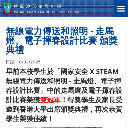
首頁
>
學生表現
>
學科活動
>
無線電力傳送和照明 - 走馬燈、電...
無線電力傳送和照明 - 走馬
燈、電子揮春設計比賽 頒獎
典禮
日期:
18/02/2025
早前本校學生於「國家安全 X STEAM
無線電力傳送和照明 - 走馬燈、電子揮
春設計比賽」中的走馬燈及電子揮春設
計比賽榮獲
雙冠軍
！得獎
學生及家長受
邀到香港大學出席頒獎典禮，再次恭
賀
學生
榮獲佳績
！