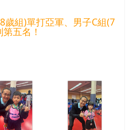
(8歲組)單打亞軍、男子C組(7
列第五名！