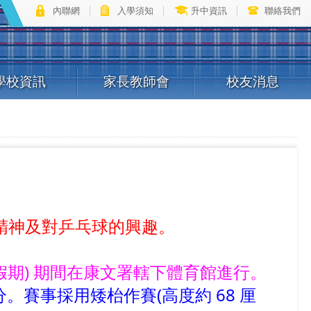
內聯網
入學須知
升中資訊
聯絡我們
學校資訊
家長教師會
校友消息
育精神及對乒乓球的興趣。
學校假期) 期間在康文署轄下體育館進行。
賽事採用矮枱作賽(高度約 68 厘