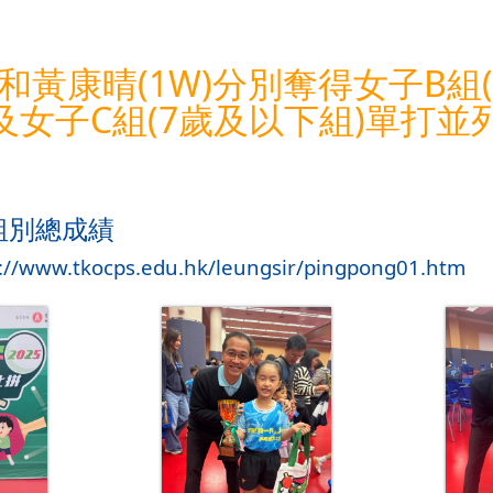
H)和黃康晴(1W)分別奪得女子B組
及女子C組(7歲及以下組)單打並
組別總成績
s://www.tkocps.edu.hk/leungsir/pingpong01.htm