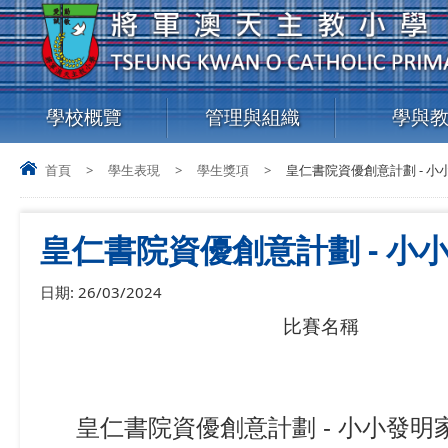
學校概覽
管理與組織
學與
首頁
>
學生表現
>
學生獎項
>
皇仁書院資優創意計劃 - 小小發
皇仁書院資優創意計劃 - 小小
日期:
26/03/2024
比賽名稱
皇仁書院資優創意計劃 - 小小發明家