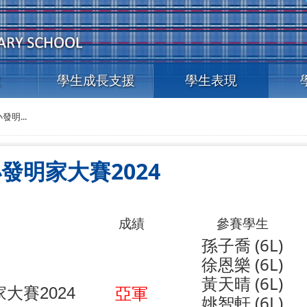
教
學生成長支援
學生表現
明...
發明家大賽2024
成績
參賽學生
孫子喬 (6L)
徐恩樂 (6L)
黃天晴 (6L)
亞軍
大賽2024
姚智軒 (6L)