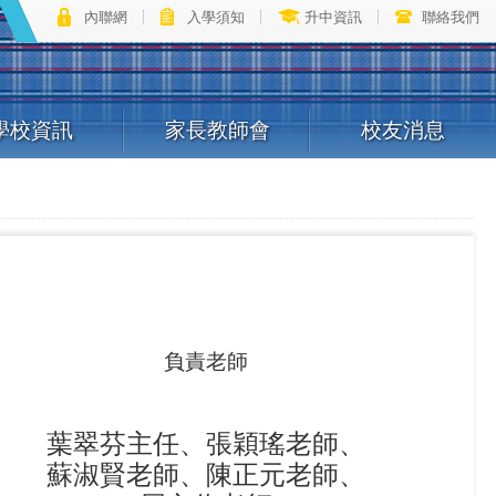
內聯網
入學須知
升中資訊
聯絡我們
學校資訊
家長教師會
校友消息
負責老師
葉翠芬主任、張穎瑤老師、
蘇淑賢老師、陳正元老師、