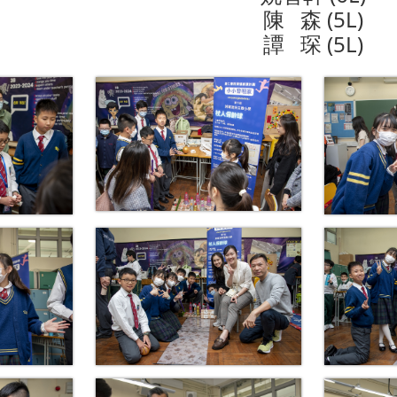
陳 森 (5L)
譚 琛 (5L)