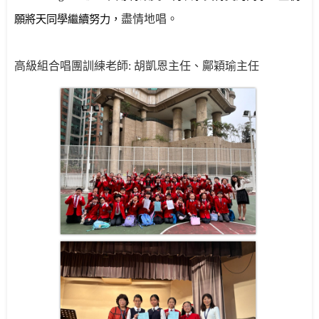
願將天同學繼續努力，
盡情地唱。
高級組合唱團訓練老師
:
胡凱恩主任、鄺穎瑜主任