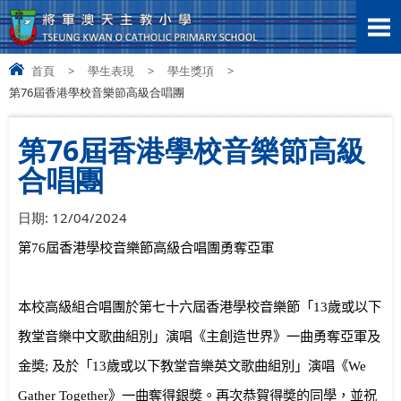
首頁
>
學生表現
>
學生獎項
>
第76屆香港學校音樂節高級合唱團
第76屆香港學校音樂節高級
合唱團
日期:
12/04/2024
第
76
屆香港學校音樂節高級合唱團勇奪亞軍
本校高級組合唱團於第七十六屆香港學校音樂節「
13
歲或以下
教堂音樂中文歌曲組別」演唱《主創造世界》一曲勇奪亞軍及
金奬
;
及於「
13
歲或以下教堂音樂英文歌曲組別」演唱《
We
Gather Together
》一曲奪得銀奬。再次恭賀得奬的同學，並祝