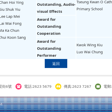
Tseung Kwan O Cath
Chan Hoi Ying
Outstanding, Audio-
Primary School
Siu Shuk Yiu
visual Effects
Lee Lap Mei
Award for
Lai Wai Fong
Outstanding
Ma Ka Chun
Cooperation
Chui Koon Sang
Award for
Kwok Wing Kiu
Outstanding
Luo Wai Chung
Performer
返回
賢街6號
電話:2623 5679
傳真:2623 7267
電郵:i
d.