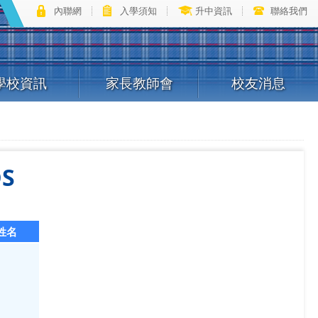
內聯網
入學須知
升中資訊
聯絡我們
學校資訊
家長教師會
校友消息
DS
姓名