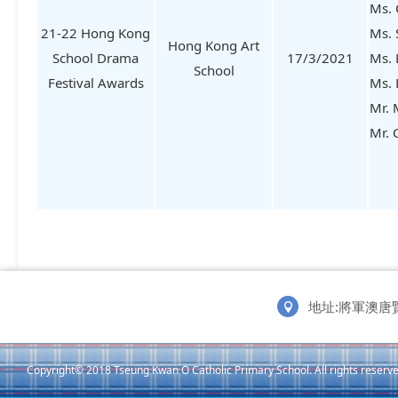
Ms. 
21-22 Hong Kong
Ms. 
Hong Kong Art
School Drama
17/3/2021
Ms. 
School
Festival Awards
Ms. 
Mr. 
Mr. 
地址:將軍澳唐
Copyright© 2018 Tseung Kwan O Catholic Primary School. All rights reserve